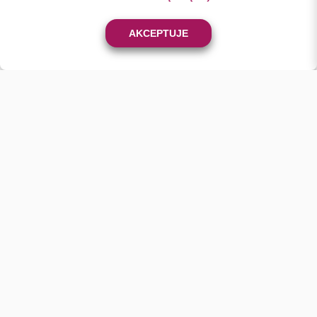
0
AKCEPTUJE
KONTAKT
+48 501 46 24 23
sklep@batix.net.pl