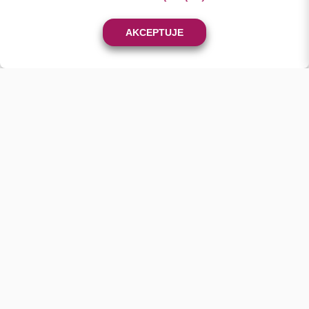
0
AKCEPTUJE
KONTAKT
+48 501 46 24 23
sklep@batix.net.pl