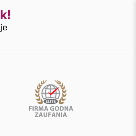
k!
je