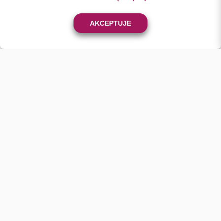
0
AKCEPTUJE
KONTAKT
+48 501 46 24 23
sklep@batix.net.pl