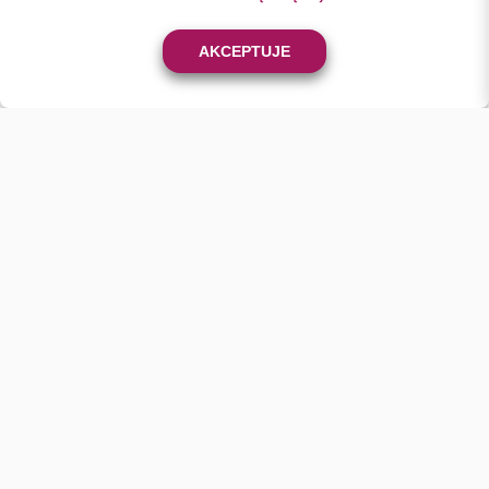
0
AKCEPTUJE
KONTAKT
+48 501 46 24 23
sklep@batix.net.pl