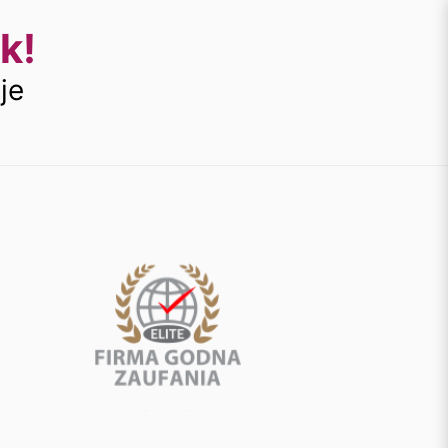
k!
je